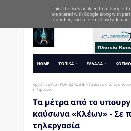
Home
About
Contact
RADIO
This site uses cookies from Google to d
are shared with Google along with perf
statistics, and to detect and address 
HOME
ΤΟΠΙΚΑ
ΕΛΛΑΔΑ
ΚΟΣΜΟ
Αρχική σελίδα
ΡΟΗ ΕΙΔΗΣΕΩΝ
Τα μέτρα από το υπουργ
τηλεργασία
Τα μέτρα από το υπουργε
καύσωνα «Κλέων» - Σε 
τηλεργασία