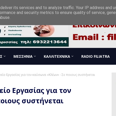
eliver its services and to analyze traffic. Your IP address and 
ormance and security metrics to ensure quality of service, gen
abuse.
Σ
ΜΕΣΣΗΝΙΑ
ΚΑΛΛΙΤΕΧΝΙΚΑ
RADIO FILIATRA
είο Εργασίας για τον καύσωνα «Κλέων» - Σε ποιους συστήνεται
ίο Εργασίας για τον
ποιους συστήνεται