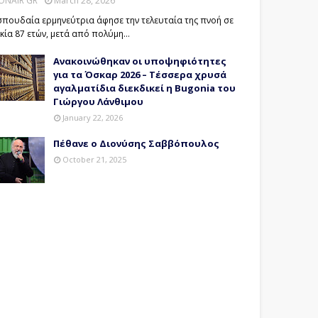
ONAIR GR
March 28, 2026
σπουδαία ερμηνεύτρια άφησε την τελευταία της πνοή σε
ικία 87 ετών, μετά από πολύμη…
Ανακοινώθηκαν οι υποψηφιότητες
για τα Όσκαρ 2026 – Τέσσερα χρυσά
αγαλματίδια διεκδικεί η Bugonia του
Γιώργου Λάνθιμου
January 22, 2026
Πέθανε ο Διονύσης Σαββόπουλος
October 21, 2025