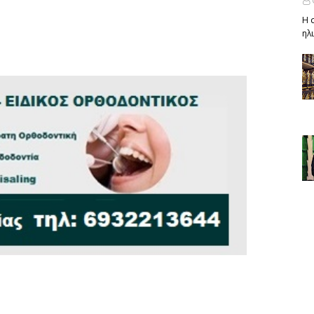
Η 
ηλ