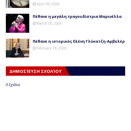
April 09, 2026
Πέθανε η μεγάλη τραγουδίστρια Μαρινέλλα
March 28, 2026
Πέθανε η ιστορικός Ελένη Γλύκατζη-Αρβελέρ
February 16, 2026
ΔΗΜΟΣΊΕΥΣΗ ΣΧΟΛΊΟΥ
0 Σχόλια