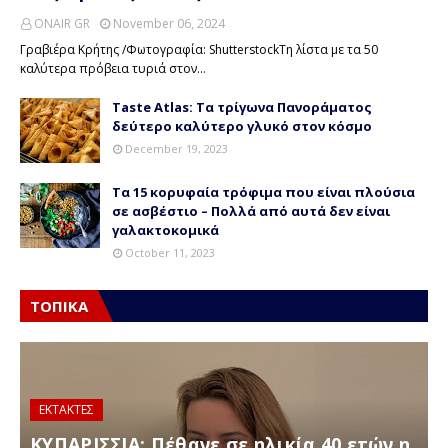
ONAIR GR
November 06, 2024
Γραβιέρα Κρήτης /Φωτογραφία: ShutterstockΤη λίστα με τα 50
καλύτερα πρόβεια τυριά στον…
Taste Atlas: Τα τρίγωνα Πανοράματος
δεύτερο καλύτερο γλυκό στον κόσμο
December 19, 2023
Τα 15 κορυφαία τρόφιμα που είναι πλούσια
σε ασβέστιο – Πολλά από αυτά δεν είναι
γαλακτοκομικά
October 11, 2023
ΤΟΠΙΚΑ
ΕΚΤΑΚΤΕΣ
ΚΥΠΑΡΙΣΣΙΑ: Πέθανε σε ηλικία 40 ετών η