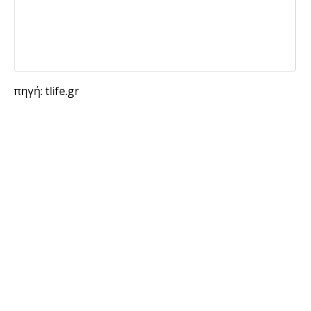
πηγή: tlife.gr