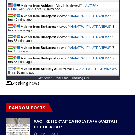
A visitor from
Ashburn, Virginia
viewed "
ΦΙΛΙΑΤΡΑ -
FILIATRANEWS
"
3 hrs 38 mins ago
A visitor from
Budapest
viewed "
ΦΙΛΙΑΤΡΑ - FILIATRANEWS
"
3
hrs 40 mins ago
A visitor from
Budapest
viewed "
ΦΙΛΙΑΤΡΑ - FILIATRANEWS
"
3
hrs 59 mins ago
A visitor from
Budapest
viewed "
ΦΙΛΙΑΤΡΑ - FILIATRANEWS
"
5
hrs 38 mins ago
A visitor from
Budapest
viewed "
ΦΙΛΙΑΤΡΑ - FILIATRANEWS
"
7
hrs 1 min ago
A visitor from
Budapest
viewed "
ΦΙΛΙΑΤΡΑ - FILIATRANEWS
"
7
hrs 38 mins ago
A visitor from
Athens, Attiki
viewed "
ΦΙΛΙΑΤΡΑ - FILIATRANEWS
"
8 hrs 10 mins ago
Get Script
Real Time
Tracking ON
Breaking news
RANDOM POSTS
ΧΑΘΗΚΕ Η ΣΚΥΛΙΤΣΑ ΝΟΕΛ ΠΑΡΑΚΑΛΕΙΤΑΙ Η
ΒΟΗΘΕΙΑ ΣΑΣ!
June 01, 2026