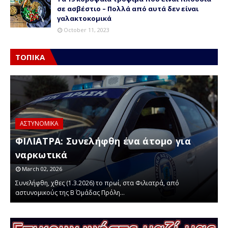
σε ασβέστιο – Πολλά από αυτά δεν είναι
γαλακτοκομικά
October 11, 2023
ΤΟΠΙΚΑ
ΑΣΤΥΝΟΜΙΚΑ
ΦΙΛΙΑΤΡΑ: Συνελήφθη ένα άτομο για
ναρκωτικά
March 02, 2026
Συνελήφθη, χθες (1.3.2026) το πρωί, στα Φιλιατρά, από
Α
αστυνομικούς της Β΄ Ομάδας Πρόλη…
έ