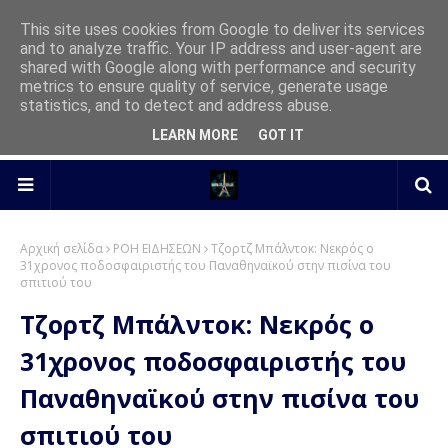
This site uses cookies from Google to deliver its services
and to analyze traffic. Your IP address and user-agent are
shared with Google along with performance and security
metrics to ensure quality of service, generate usage
statistics, and to detect and address abuse.
LEARN MORE
GOT IT
Αρχική σελίδα
ΡΟΗ ΕΙΔΗΣΕΩΝ
Τζορτζ Μπάλντοκ: Νεκρός ο
31χρονος ποδοσφαιριστής του Παναθηναϊκού στην πισίνα του
σπιτιού του
Τζορτζ Μπάλντοκ: Νεκρός ο
31χρονος ποδοσφαιριστής του
Παναθηναϊκού στην πισίνα του
σπιτιού του