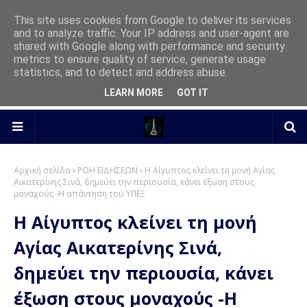
This site uses cookies from Google to deliver its services
and to analyze traffic. Your IP address and user-agent are
shared with Google along with performance and security
metrics to ensure quality of service, generate usage
statistics, and to detect and address abuse.
LEARN MORE
GOT IT
Αρχική σελίδα
ΡΟΗ ΕΙΔΗΣΕΩΝ
Η Αίγυπτος κλείνει τη μονή Αγίας
Αικατερίνης Σινά, δημεύει την περιουσία, κάνει έξωση στους
μοναχούς -Η απάντηση του ΥΠΕΞ
Η Αίγυπτος κλείνει τη μονή
Αγίας Αικατερίνης Σινά,
δημεύει την περιουσία, κάνει
έξωση στους μοναχούς -Η