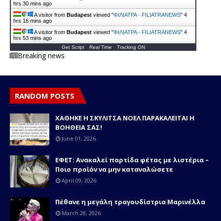
hrs 30 mins ago
A visitor from
Budapest
viewed "
ΦΙΛΙΑΤΡΑ - FILIATRANEWS
"
4
hrs 16 mins ago
A visitor from
Budapest
viewed "
ΦΙΛΙΑΤΡΑ - FILIATRANEWS
"
4
hrs 53 mins ago
Get Script
Real Time
Tracking ON
Breaking news
RANDOM POSTS
ΧΑΘΗΚΕ Η ΣΚΥΛΙΤΣΑ ΝΟΕΛ ΠΑΡΑΚΑΛΕΙΤΑΙ Η
ΒΟΗΘΕΙΑ ΣΑΣ!
June 01, 2026
ΕΦΕΤ: Ανακαλεί παρτίδα φέτας με λιστέρια –
Ποιο προϊόν να μην καταναλώσετε
April 09, 2026
Πέθανε η μεγάλη τραγουδίστρια Μαρινέλλα
March 28, 2026