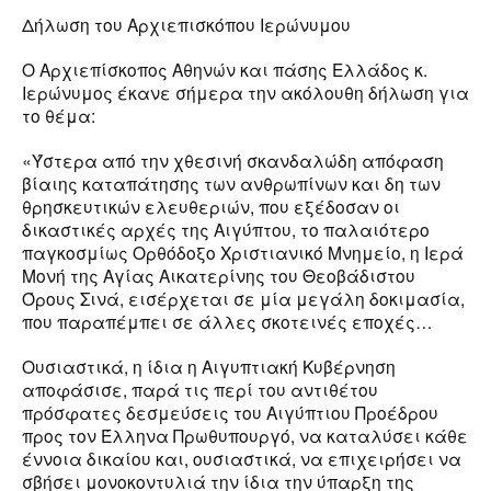
Δήλωση του Αρχιεπισκόπου Ιερώνυμου
Ο Αρχιεπίσκοπος Αθηνών και πάσης Ελλάδος κ.
Ιερώνυμος έκανε σήμερα την ακόλουθη δήλωση για
το θέμα:
«Ύστερα από την χθεσινή σκανδαλώδη απόφαση
βίαιης καταπάτησης των ανθρωπίνων και δη των
θρησκευτικών ελευθεριών, που εξέδοσαν οι
δικαστικές αρχές της Αιγύπτου, το παλαιότερο
παγκοσμίως Ορθόδοξο Χριστιανικό Μνημείο, η Ιερά
Μονή της Αγίας Αικατερίνης του Θεοβάδιστου
Όρους Σινά, εισέρχεται σε μία μεγάλη δοκιμασία,
που παραπέμπει σε άλλες σκοτεινές εποχές…
Ουσιαστικά, η ίδια η Αιγυπτιακή Κυβέρνηση
αποφάσισε, παρά τις περί του αντιθέτου
πρόσφατες δεσμεύσεις του Αιγύπτιου Προέδρου
προς τον Έλληνα Πρωθυπουργό, να καταλύσει κάθε
έννοια δικαίου και, ουσιαστικά, να επιχειρήσει να
σβήσει μονοκοντυλιά την ίδια την ύπαρξη της