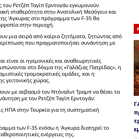
ς του Ρετζέπ Ταγίπ Ερντογάν εγκυμονούν
ιακή σταθερότητα στην Ανατολική Μεσόγειο και
της 'Αγκυρας στο πρόγραμμα των F-35 θα
ορροπία στην περιοχή.
ουν μια σειρά από καίρια ζητήματα, ζητώντας από
 περίπτωση που πραγματοποιήσει συνάντηση με
 είναι οι ηγεμονικές και αναθεωρητικές
τυπώνονται στο δόγμα της «Γαλάζιας Πατρίδας», η
μιστικές τρομοκρατικές ομάδες, και η
ς γειτονικής χώρας.
πουν με σεβασμό τον Ντόναλντ Τραμπ να θέσει τα
άντηση με τον Ρετζέπ Ταγίπ Ερντογάν:
Γ
τις ΗΠΑ στην Τουρκία για τη συστηματική
π
τ
ραμμα των F-35 ενόσω η 'Αγκυρα διατηρεί το
ε
ταθεροποιητικές ενέργειες της.