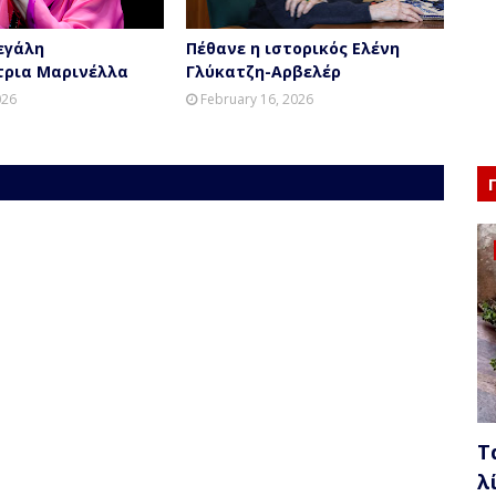
εγάλη
Πέθανε η ιστορικός Ελένη
τρια Μαρινέλλα
Γλύκατζη-Αρβελέρ
026
February 16, 2026
Τ
λ