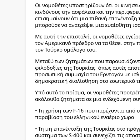
Οι νομοθέτες υποστηρίζουν ότι οι κινήσει
κινδύνους την ασφάλεια και την περιφερε
επισημαίνουν ότι μια πιθανή επανένταξη 
μπορούσε να ανατρέψει μια ευαίσθητη ισ
Με αυτή την επιστολή, οι νομοθέτες εγείρ
τον Αμερικανό πρόεδρο να τα θέσει στην
τον Τούρκο ομόλογο του.
Μεταξύ των ζητημάτων που παρουσιάζονται
φιλοδοξίες της Τουρκίας, όπως αυτές απο
προσωπική συμμαχία του Ερντογάν με ισλα
δημοκρατική διολίσθηση στο εσωτερικό τη
Υπό αυτό το πρίσμα, οι νομοθέτες προτρέ
ακόλουθα ζητήματα σε μια ενδεχόμενη συν
• Τη χρήση των F-16 που παρέχονται από 
παραβίαση του ελληνικού εναέριο χώρο
• Τη μη επανένταξη της Τουρκίας στο πρόγ
σύστημα των S-400 και συνεχίζει τις αποσ