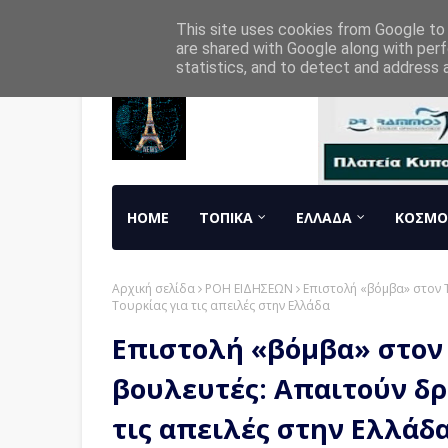
Home
About
Contact
RADIO
This site uses cookies from Google to d
are shared with Google along with perf
statistics, and to detect and address 
HOME
ΤΟΠΙΚΑ
ΕΛΛΑΔΑ
ΚΟΣΜΟ
Αρχική σελίδα
ΡΟΗ ΕΙΔΗΣΕΩΝ
Επιστολή «βόμβα» στον 
Τουρκίας για τις απειλές στην Ελλάδα
Επιστολή «βόμβα» στον
βουλευτές: Απαιτούν δρ
τις απειλές στην Ελλάδ