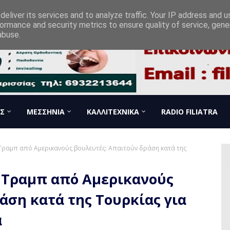
eliver its services and to analyze traffic. Your IP address and 
ormance and security metrics to ensure quality of service, gen
abuse.
Σ
ΜΕΣΣΗΝΙΑ
ΚΑΛΛΙΤΕΧΝΙΚΑ
RADIO FILIATRA
Τραμπ από Αμερικανούς βουλευτές: Απαιτούν δράση κατά της
 Τραμπ από Αμερικανούς
άση κατά της Τουρκίας για
α