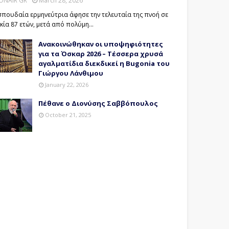
ONAIR GR
March 28, 2026
σπουδαία ερμηνεύτρια άφησε την τελευταία της πνοή σε
ικία 87 ετών, μετά από πολύμη…
Ανακοινώθηκαν οι υποψηφιότητες
για τα Όσκαρ 2026 – Τέσσερα χρυσά
αγαλματίδια διεκδικεί η Bugonia του
Γιώργου Λάνθιμου
January 22, 2026
Πέθανε ο Διονύσης Σαββόπουλος
October 21, 2025