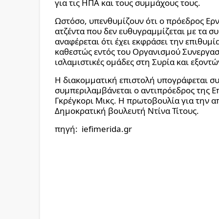
για τις ΗΠΑ και τους συμμάχους τους.
Ωστόσο, υπενθυμίζουν ότι ο πρόεδρος Ερντ
ατζέντα που δεν ευθυγραμμίζεται με τα συ
αναφέρεται ότι έχει εκφράσει την επιθυμία
καθεστώς εντός του Οργανισμού Συνεργασ
ισλαμιστικές ομάδες στη Συρία και εξοντ
Η διακομματική επιστολή υπογράφεται συ
συμπεριλαμβάνεται ο αντιπρόεδρος της Ε
Γκρέγκορι Μικς. Η πρωτοβουλία για την α
Δημοκρατική βουλευτή Ντίνα Τίτους.
πηγή:
iefimerida.gr