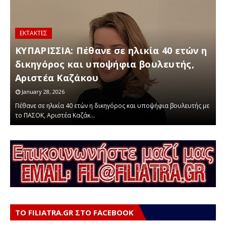
ΕΚΤΑΚΤΕΣ
ΚΑΙΡΟΣ
ΚΥΠΑΡΙΣΣΙΑ: Πέθανε σε ηλικία 40 ετών η
ΑΝΑΚΟΙΝΩΣΗ ΠΟΛΙΤΙΚΗΣ ΠΡΟΣΤΑΣΙΑΣ
δικηγόρος και υποψήφια βουλευτής,
ΔΗΜΟΥ ΤΡΙΦΥΛΙΑΣ ΓΙΑ ΑΚΡΑΙΑ ΚΑΙΡΙΚΑ
Αριστέα Καζάκου
ΦΑΙΝΟΜΕΝΑ
January 28, 2026
January 20, 2026
Πέθανε σε ηλικία 40 ετών η δικηγόρος και υποψήφια βουλευτής με
Η Πολιτική Προστασία του Δήμου Τριφυλίας, ενημερώνει τους
Σ
το ΠΑΣΟΚ, Αριστέα Καζάκ…
πολίτες, για τα επικείμενα α…
σ
ΤΟ FILIATRA.GR ΣΤΟ FACEBOOK