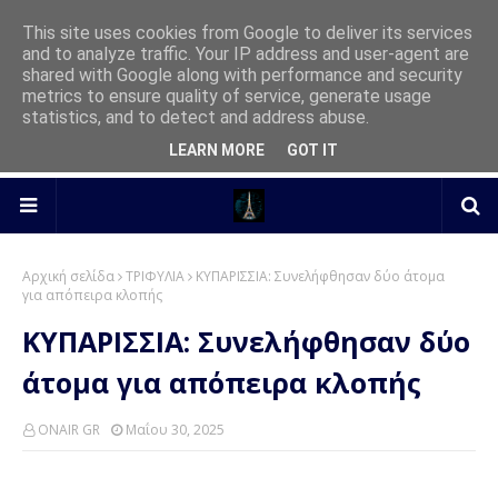
This site uses cookies from Google to deliver its services
and to analyze traffic. Your IP address and user-agent are
shared with Google along with performance and security
metrics to ensure quality of service, generate usage
statistics, and to detect and address abuse.
LEARN MORE
GOT IT
Αρχική σελίδα
ΤΡΙΦΥΛΙΑ
ΚΥΠΑΡΙΣΣΙΑ: Συνελήφθησαν δύο άτομα
για απόπειρα κλοπής
ΚΥΠΑΡΙΣΣΙΑ: Συνελήφθησαν δύο
άτομα για απόπειρα κλοπής
ONAIR GR
Μαΐου 30, 2025