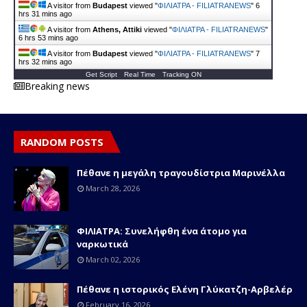
A visitor from
Budapest
viewed "
ΦΙΛΙΑΤΡΑ - FILIATRANEWS
"
6
hrs 31 mins ago
A visitor from
Athens, Attiki
viewed "
ΦΙΛΙΑΤΡΑ - FILIATRANEWS
"
6 hrs 53 mins ago
A visitor from
Budapest
viewed "
ΦΙΛΙΑΤΡΑ - FILIATRANEWS
"
7
hrs 32 mins ago
Get Script
Real Time
Tracking ON
Breaking news
RANDOM POSTS
Πέθανε η μεγάλη τραγουδίστρια Μαρινέλλα
March 28, 2026
ΦΙΛΙΑΤΡΑ: Συνελήφθη ένα άτομο για
ναρκωτικά
March 02, 2026
Πέθανε η ιστορικός Ελένη Γλύκατζη-Αρβελέρ
February 16, 2026