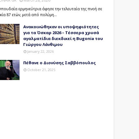
ONAIR GR
March 28, 2026
σπουδαία ερμηνεύτρια άφησε την τελευταία της πνοή σε
ικία 87 ετών, μετά από πολύμη…
Ανακοινώθηκαν οι υποψηφιότητες
για τα Όσκαρ 2026 – Τέσσερα χρυσά
αγαλματίδια διεκδικεί η Bugonia του
Γιώργου Λάνθιμου
January 22, 2026
Πέθανε ο Διονύσης Σαββόπουλος
October 21, 2025