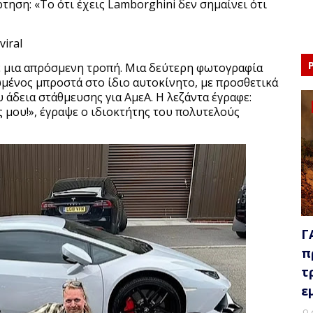
ηση: «Το ότι έχεις Lamborghini δεν σημαίνει ότι
iral
ρε μια απρόσμενη τροπή. Μια δεύτερη φωτογραφία
ωμένος μπροστά στο ίδιο αυτοκίνητο, με προσθετικά
υ άδεια στάθμευσης για ΑμεΑ. Η λεζάντα έγραφε:
 μου!», έγραψε ο ιδιοκτήτης του πολυτελούς
Γ
π
τ
ε