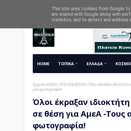
Home
About
Contact
RADIO
This site uses cookies from Google to d
are shared with Google along with perf
statistics, and to detect and address 
HOME
ΤΟΠΙΚΑ
ΕΛΛΑΔΑ
ΚΟΣΜΟ
Αρχική σελίδα
ΡΟΗ ΕΙΔΗΣΕΩΝ
Όλοι έκραξαν ιδιοκτήτη
μια φωτογραφία!
Όλοι έκραξαν ιδιοκτήτη
σε θέση για ΑμεΑ -Τους
φωτογραφία!