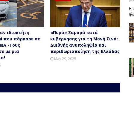
Η 
ηλ
αν ιδιοκτήτη
«Πυρά» Σαμαρά κατά
ni που πάρκαρε σε
κυβέρνησης για τη Μονή Σινά:
μεΑ -Τους
Διεθνής ανυποληψία και
ε με μια
περιθωριοποίηση της Ελλάδας
α!
May 29, 2025
5