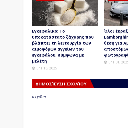
Εγκεφαλικό: Το
Όλοι έκραξ
υποκατάστατο ζάχαρης που
Lamborghi
βλάπτει τη λειτουργία των
θέση για Α
αιμοφόρων αγγείων του
αποστόμωσ
εγκεφάλου, σύμφωνα με
φωτογραφί
μελέτη
June 01, 202
June 18, 2025
ΔΗΜΟΣΊΕΥΣΗ ΣΧΟΛΊΟΥ
0 Σχόλια