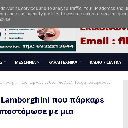
eliver its services and to analyze traffic. Your IP address and 
ormance and security metrics to ensure quality of service, gen
abuse.
Σ
ΜΕΣΣΗΝΙΑ
ΚΑΛΛΙΤΕΧΝΙΚΑ
RADIO FILIATRA
 Lamborghini που πάρκαρε σε θέση για ΑμεΑ -Τους αποστόμωσε με
 Lamborghini που πάρκαρε
 αποστόμωσε με μια