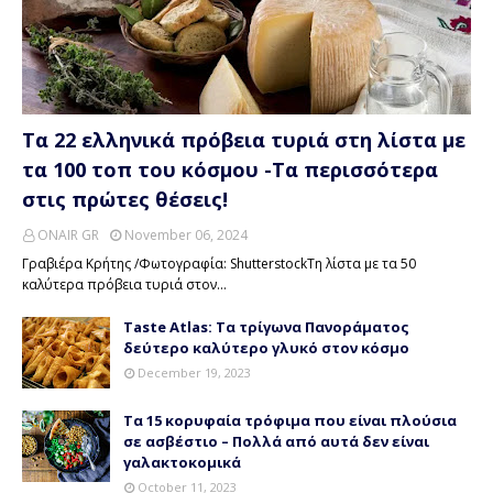
Τα 22 ελληνικά πρόβεια τυριά στη λίστα με
τα 100 τοπ του κόσμου -Τα περισσότερα
στις πρώτες θέσεις!
ONAIR GR
November 06, 2024
Γραβιέρα Κρήτης /Φωτογραφία: ShutterstockΤη λίστα με τα 50
καλύτερα πρόβεια τυριά στον…
Taste Atlas: Τα τρίγωνα Πανοράματος
δεύτερο καλύτερο γλυκό στον κόσμο
December 19, 2023
Τα 15 κορυφαία τρόφιμα που είναι πλούσια
σε ασβέστιο – Πολλά από αυτά δεν είναι
γαλακτοκομικά
October 11, 2023