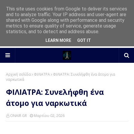
This site uses cookies from Google to deliver its services
and to analyze traffic. Your IP address and user-agent are
shared with Google along with performance and security
metrics to ensure quality of service, generate usage
statistics, and to detect and address abuse.
LEARN MORE
GOT IT
Αρχική σελίδα
ΦΙΛΙΑΤΡΑ
ΦΙΛΙΑΤΡΑ: Συνελήφθη ένα άτομο για
ναρκωτικά
ΦΙΛΙΑΤΡΑ: Συνελήφθη ένα
άτομο για ναρκωτικά
ONAIR GR
Μαρτίου 02, 2026