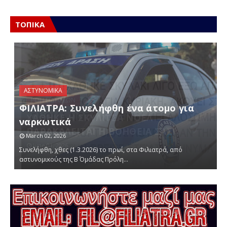
ΤΟΠΙΚΑ
ΑΣΤΥΝΟΜΙΚΑ
ΦΙΛΙΑΤΡΑ: Συνελήφθη ένα άτομο για
ναρκωτικά
March 02, 2026
Συνελήφθη, χθες (1.3.2026) το πρωί, στα Φιλιατρά, από
Α
αστυνομικούς της Β΄ Ομάδας Πρόλη…
έ