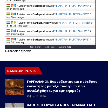
1 hr 35 mins ago
A visitor from
Budapest
viewed "
ΦΙΛΙΑΤΡΑ - FILIATRANEWS
"
1
hr 54 mins ago
A visitor from
Budapest
viewed "
ΦΙΛΙΑΤΡΑ - FILIATRANEWS
"
3
hrs 3 mins ago
A visitor from
Iraklion, Kriti
viewed "
ΦΙΛΙΑΤΡΑ - FILIATRANEWS
"
3 hrs 38 mins ago
A visitor from
Budapest
viewed "
ΦΙΛΙΑΤΡΑ - FILIATRANEWS
"
4
hrs 2 mins ago
A visitor from
Budapest
viewed "
ΦΙΛΙΑΤΡΑ - FILIATRANEWS
"
4
hrs 31 mins ago
Get Script
Real Time
Tracking ON
Breaking news
RANDOM POSTS
ΓΑΡΓΑΛΙΑΝΟΙ: Πυροσβέστης και πρόεδρος
κοινότητας μεταξύ των τριών που
συνελήφθησαν για εμπρησμούς
July 18, 2026
ΧΑΘΗΚΕ Η ΣΚΥΛΙΤΣΑ ΝΟΕΛ ΠΑΡΑΚΑΛΕΙΤΑΙ Η