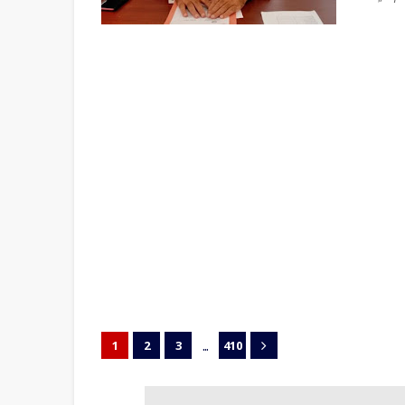
...
1
2
3
410