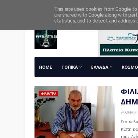
Home
About
Contact
RADIO
This site uses cookies from Google to d
are shared with Google along with perf
statistics, and to detect and address 
HOME
ΤΟΠΙΚΑ
ΕΛΛΑΔΑ
ΚΟΣΜΟ
ΦΙΛ
ΦΙΛΙΑΤΡΑ
ΔΗΜ
ONAIR 
Στα Φιλι
πίστη κα
τους, Αγί