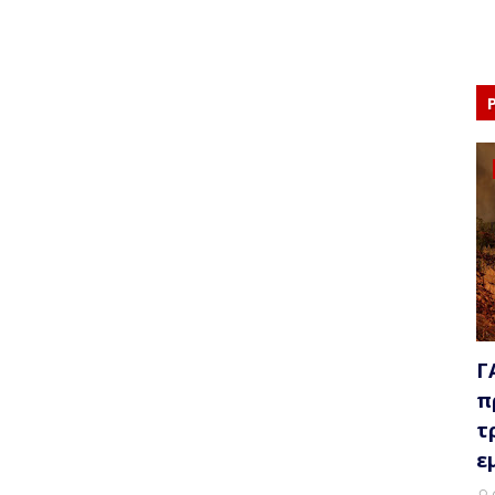
Γ
π
τ
ε