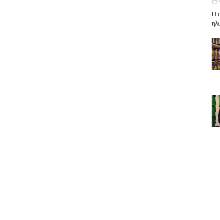
Η 
ηλ