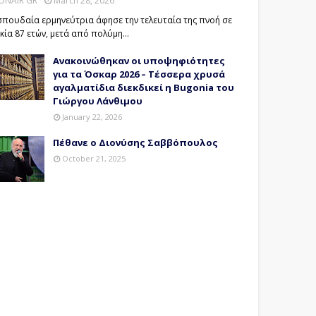
ONAIR GR
March 28, 2026
σπουδαία ερμηνεύτρια άφησε την τελευταία της πνοή σε
ικία 87 ετών, μετά από πολύμη…
Ανακοινώθηκαν οι υποψηφιότητες
για τα Όσκαρ 2026 – Τέσσερα χρυσά
αγαλματίδια διεκδικεί η Bugonia του
Γιώργου Λάνθιμου
January 22, 2026
Πέθανε ο Διονύσης Σαββόπουλος
October 21, 2025