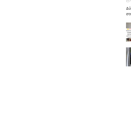
Δύ
στ