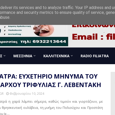
eliver its services and to analyze traffic. Your IP address and 
ormance and security metrics to ensure quality of service, gen
abuse.
Σ
ΜΕΣΣΗΝΙΑ
ΚΑΛΛΙΤΕΧΝΙΚΑ
RADIO FILIATRA
ΙΑΤΡΑ: ΕΥΧΕΤΗΡΙΟ ΜΗΝΥΜΑ ΤΟΥ
ΑΡΧΟΥ ΤΡΙΦΥΛΙΑΣ Γ. ΛΕΒΕΝΤΑΚΗ
GR
Φεβρουαρίου 10, 2024
ατρά η χαρά λάμπει σήμερα, καθώς τιμούν και γιορτάζουν, με
ι θρησκευτική ευλάβεια, τη μνήμη του Πολιούχου και Προστάτη
ου Ιε…