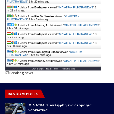
FILIATRANEWS
"
1 hr 20 mins ago
A visitor from
Budapest
viewed "
ΦΙΛΙΑΤΡΑ - FILIATRANEWS
"
1
hr 21 mins ago
A visitor from
Rio De Janeiro
viewed "
ΦΙΛΙΑΤΡΑ -
FILIATRANEWS
"
2 hrs 6 mins ago
A visitor from
Athens, Attiki
viewed "
ΦΙΛΙΑΤΡΑ - FILIATRANEWS
"
2 hrs 34 mins ago
A visitor from
Budapest
viewed "
ΦΙΛΙΑΤΡΑ - FILIATRANEWS
"
3
hrs 2 mins ago
A visitor from
Budapest
viewed "
ΦΙΛΙΑΤΡΑ - FILIATRANEWS
"
3
hrs 38 mins ago
A visitor from
Rion, Dytiki Ellada
viewed "
ΦΙΛΙΑΤΡΑ -
FILIATRANEWS
"
3 hrs 46 mins ago
A visitor from
Athens, Attiki
viewed "
ΦΙΛΙΑΤΡΑ - FILIATRANEWS
"
4 hrs 32 mins ago
Get Script
Real Time
Tracking ON
Breaking news
RANDOM POSTS
ΦΙΛΙΑΤΡΑ: Συνελήφθη ένα άτομο για
ναρκωτικά