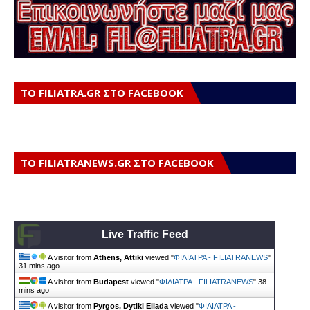
ΤΟ FILIATRA.GR ΣΤΟ FACEBOOK
ΤΟ FILIATRANEWS.GR ΣΤΟ FACEBOOK
Live Traffic Feed
A visitor from
Athens, Attiki
viewed "
ΦΙΛΙΑΤΡΑ - FILIATRANEWS
"
31 mins ago
A visitor from
Budapest
viewed "
ΦΙΛΙΑΤΡΑ - FILIATRANEWS
"
38
mins ago
A visitor from
Pyrgos, Dytiki Ellada
viewed "
ΦΙΛΙΑΤΡΑ -