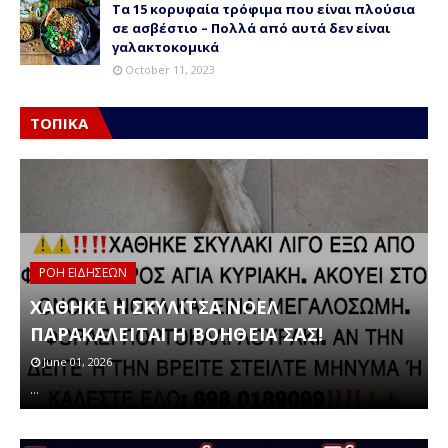
Τα 15 κορυφαία τρόφιμα που είναι πλούσια
σε ασβέστιο – Πολλά από αυτά δεν είναι
γαλακτοκομικά
October 11, 2023
ΤΟΠΙΚΑ
ΡΟΗ ΕΙΔΗΣΕΩΝ
ν
ΧΑΘΗΚΕ Η ΣΚΥΛΙΤΣΑ ΝΟΕΛ
ΠΑΡΑΚΑΛΕΙΤΑΙ Η ΒΟΗΘΕΙΑ ΣΑΣ!
June 01, 2026
Σ
…
α