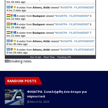
hrs 44 mins ago
A visitor from
Athens, Attiki
viewed "
ΦΙΛΙΑΤΡΑ - FILIATRANEWS
"
4 hrs 2 mins ago
A visitor from
Budapest
viewed "
ΦΙΛΙΑΤΡΑ - FILIATRANEWS
"
4
hrs 22 mins ago
A visitor from
Budapest
viewed "
ΦΙΛΙΑΤΡΑ - FILIATRANEWS
"
6
hrs 24 mins ago
A visitor from
Budapest
viewed "
ΦΙΛΙΑΤΡΑ - FILIATRANEWS
"
7
hrs 21 mins ago
A visitor from
Athens, Attiki
viewed "
ΦΙΛΙΑΤΡΑ - FILIATRANEWS
"
8 hrs 45 mins ago
A visitor from
Athens, Attiki
viewed "
ΦΙΛΙΑΤΡΑ - FILIATRANEWS
"
8 hrs 54 mins ago
Get Script
Real Time
Tracking ON
Breaking news
RANDOM POSTS
ΦΙΛΙΑΤΡΑ: Συνελήφθη ένα άτομο για
ναρκωτικά
March 02, 2026